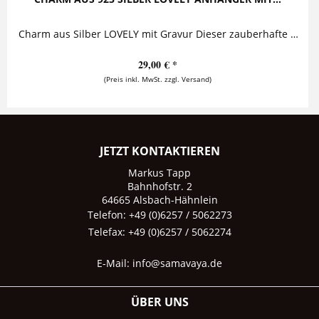
Charm aus Silber LOVELY mit Gravur Dieser zauberhafte Silberanhänger kann mit einem Name personalisiert werden. In der Mitte des Charms ist...
29,00 € *
(Preis inkl. MwSt. zzgl. Versand)
JETZT KONTAKTIEREN
Markus Tapp
Bahnhofstr. 2
64665 Alsbach-Hähnlein
Telefon: +49 (0)6257 / 5062273
Telefax: +49 (0)6257 / 5062274
E-Mail:
info@samavaya.de
ÜBER UNS