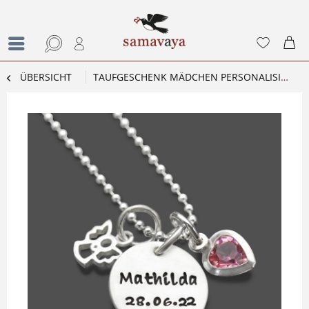
ÜBERSICHT
TAUFGESCHENK MÄDCHEN PERSONALISIERT TAUFKETTE ENGEL MIT NAMENSGRAVUR MEINE TAUFE ENGEL XT