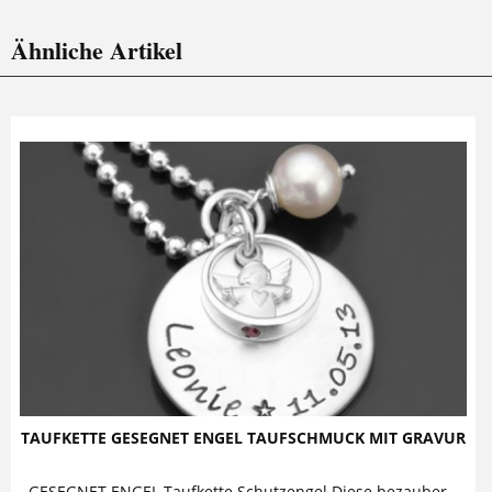
Ähnliche Artikel
TAUFKETTE GESEGNET ENGEL TAUFSCHMUCK MIT GRAVUR
GESEGNET ENGEL Taufkette Schutzengel Diese bezaubernde Taufkette mit Gravur komplett aus 925 Sterling Silber besteht aus einem...