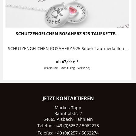
SCHUTZENGELCHEN ROSAHERZ 925 TAUFKETTE...
SCHUTZENGELCHEN ROSAHERZ 925 Silber Taufmedaillon mit Schutzengelchen in Geschenkbox Taufkette bestehend aus zwei gewölbten Buttons und einer...
ab 67,00 € *
(Preis inkl. MwSt. zzgl. Versand)
JETZT KONTAKTIEREN
Markus Tapp
Bahnhofstr. 2
64665 Alsbach-Hähnlein
Telefon: +49 (0)6257 / 5062273
Telefax: +49 (0)6257 / 5062274