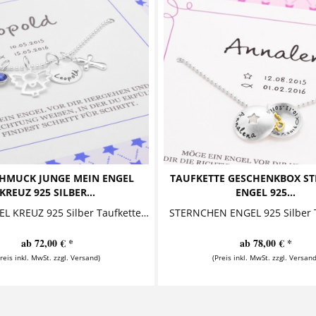
HMUCK JUNGE MEIN ENGEL
TAUFKETTE GESCHENKBOX S
KREUZ 925 SILBER...
ENGEL 925...
MEIN ENGEL KREUZ 925 Silber Taufkette in Geschenkbox Taufkette bestehend aus einem süßen kleinen Engel, einem Namensanhänger, einem Kreuz und...
ab 72,00 € *
ab 78,00 € *
Preis inkl. MwSt. zzgl. Versand)
(Preis inkl. MwSt. zzgl. Versand