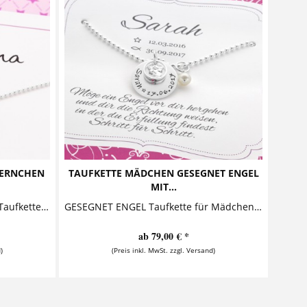
TERNCHEN
TAUFKETTE MÄDCHEN GESEGNET ENGEL
MIT...
STERNCHEN ENGEL 925 Silber Taufkette in Geschenkbox Diese entzückende Taufkette aus 925 Sterling Silber besteht aus einem personalisierten...
GESEGNET ENGEL Taufkette für Mädchen mit Geschenkkarton Diese zauberhafte Taufkette mit Gravur besteht aus einem personalisierten Silberanhänger, der von einem süßen Schutzengel, einem...
ab 79,00 € *
)
(Preis inkl. MwSt. zzgl. Versand)