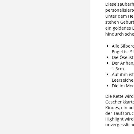
Diese zauberh
personalisiert
Unter dem Her
stehen Geburt
ein goldenes 
hindurch sche
Alle Silber
Engel ist S
Die Öse ist
Der Anhäng
1.6cm.
Auf ihm is
Leerzeiche
Die im Mod
Die Kette wir
Geschenkkarto
Kindes, ein od
der Taufspruc
Highlight wir
unvergesslich