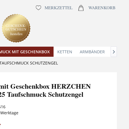
MERKZETTEL
WARENKORB
MUCK MIT GESCHENKBOX
KETTEN
ARMBÄNDER
ANHÄNG

5 TAUFSCHMUCK SCHUTZENGEL
e mit Geschenkbox HERZCHEN
5 Taufschmuck Schutzengel
516
5 Werktage
*