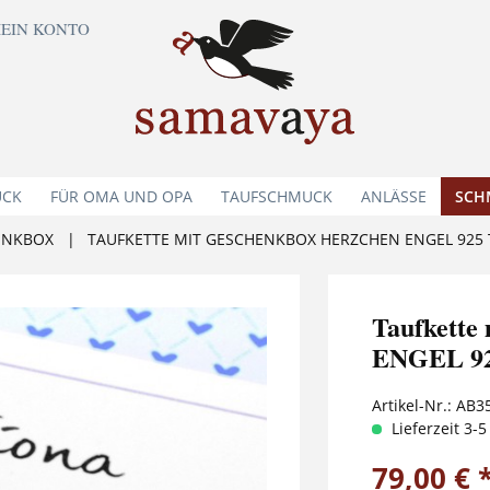
EIN KONTO
UCK
FÜR OMA UND OPA
TAUFSCHMUCK
ANLÄSSE
SCH
ENKBOX
|
TAUFKETTE MIT GESCHENKBOX HERZCHEN ENGEL 92
Taufkett
ENGEL 92
Artikel-Nr.:
AB3
Lieferzeit 3-
79,00 € 