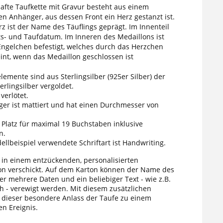
afte Taufkette mit Gravur besteht aus einem
en Anhänger, aus dessen Front ein Herz gestanzt ist.
z ist der Name des Täuflings geprägt. Im Innenteil
s- und Taufdatum. Im Inneren des Medaillons ist
Engelchen befestigt, welches durch das Herzchen
int, wenn das Medaillon geschlossen ist
elemente sind aus Sterlingsilber (925er Silber) der
terlingsilber vergoldet.
 verlötet.
er ist mattiert und hat einen Durchmesser von
t Platz für maximal 19 Buchstaben inklusive
n.
ellbeispiel verwendete Schriftart ist Handwriting.
d in einem entzückenden, personalisierten
n verschickt. Auf dem Karton können der Name des
er mehrere Daten und ein beliebiger Text - wie z.B.
h - verewigt werden. Mit diesem zusätzlichen
d dieser besondere Anlass der Taufe zu einem
en Ereignis.