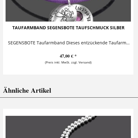
TAUFARMBAND SEGENSBOTE TAUFSCHMUCK SILBER
SEGENSBOTE Taufarmband Dieses entzückende Taufarmband mit Gravur besteht aus einem personalisierten Namensanhänger, in dessen Inneren ein funkelnder Geburtsstein verborgen ist. Der Anhänger ist an...
47,00 € *
(Preis inkl. MwSt. zzgl. Versand)
Ähnliche Artikel