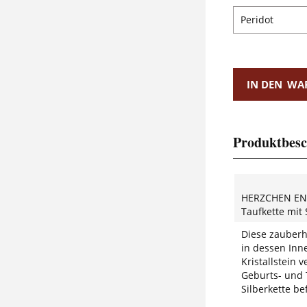
IN DEN
WA
Produktbesc
HERZCHEN EN
Taufkette mit
Diese zauberh
in dessen Inn
Kristallstein
Geburts- und 
Silberkette bef