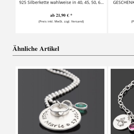
925 Silberkette wahlweise in 40, 45, 50, 60, 70, 80 oder 90cm Kugel-, Anker-, Erbs- oder Schlangenkette aus 925er Sterling Silber jeweils erhältlich in den Längen 40cm, 45cm, 50cm,...
ab 21,90 € *
(Preis inkl. MwSt. zzgl. Versand)
(
Ähnliche Artikel