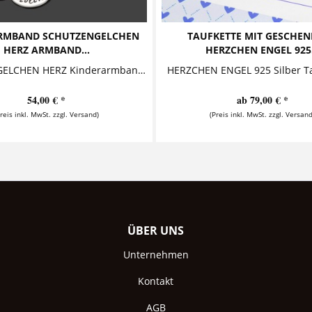
RMBAND SCHUTZENGELCHEN
TAUFKETTE MIT GESCHE
HERZ ARMBAND...
HERZCHEN ENGEL 925.
SCHUTZENGELCHEN HERZ Kinderarmband mit Gravur Dieses süße Kinderarmband besteht aus zwei Anhängern, auf die ein Name und ein Schutzengelchen geprägt...
54,00 € *
ab 79,00 € *
Preis inkl. MwSt. zzgl. Versand)
(Preis inkl. MwSt. zzgl. Versand
ÜBER UNS
Unternehmen
Kontakt
AGB