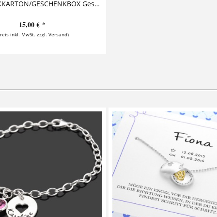
GESCHENKKARTON/GESCHENKBOX Geschenkkarton/Geschenkbox als Ergänzung zu einer Kette oder einem Armband. Mit diesem zusätzlichen Highlight wird das Schmuckstück zu einem ganz...
15,00 € *
Preis inkl. MwSt. zzgl. Versand)