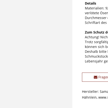
Details
Materialien: 92
verlötete Öse
Durchmesser 
Schriftart des
Zum Schutz de
Achtung! Nicht
Trotz sorgfäl
können sich b
Deshalb bitte
Schmuckstücke
Lebensjahr ge
Frage
Hersteller: Sam
Hähnlein, www.