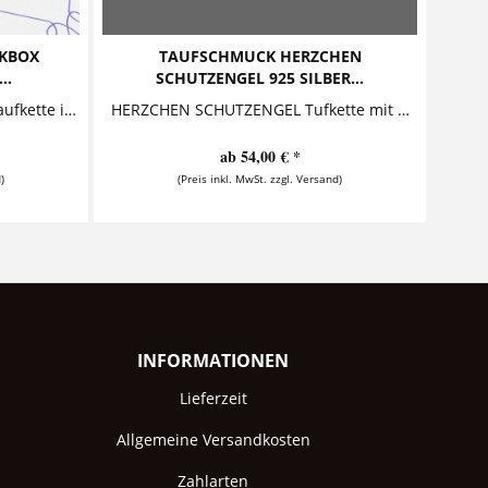
NKBOX
TAUFSCHMUCK HERZCHEN
..
SCHUTZENGEL 925 SILBER...
HERZCHEN ENGEL 925 Silber Taufkette in Geschenkbox / Geschenkkarton Diese zauberhafte Taufkette mit Gravur besteht aus einem...
HERZCHEN SCHUTZENGEL Tufkette mit Namensgravur Diese bezaubernde Taufkette mit Gravur aus 925 Sterling Silber besteht aus einem personalisierten Anhänger, auf den der Name des...
ab 54,00 € *
)
(Preis inkl. MwSt. zzgl. Versand)
INFORMATIONEN
Lieferzeit
Allgemeine Versandkosten
Zahlarten