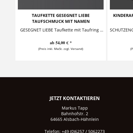
TAUFKETTE GESEGNET LIEBE
KINDERA
TAUFSCHMUCK MIT NAMEN
GESEGNET LIEBE Taufkette mit Taufring 925 Silber Diese entzückende Taufkette mit Gravur aus 925 Sterling Silber besteht aus einem...
ab 54,00 € *
(Preis inkl. MwSt. zzgl. Versand)
(
JETZT KONTAKTIEREN
Markus Tapp
Bahnhofstr. 2
64665 Alsbach-Hähnlein
Telefon: +49 (0)6257 / 5062273