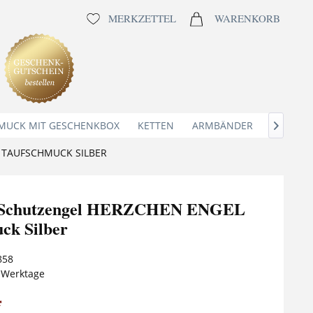
MERKZETTEL
WARENKORB
MUCK MIT GESCHENKBOX
KETTEN
ARMBÄNDER
ANHÄNG

 TAUFSCHMUCK SILBER
e Schutzengel HERZCHEN ENGEL
ck Silber
858
5 Werktage
*