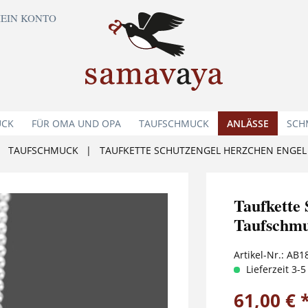
EIN KONTO
UCK
FÜR OMA UND OPA
TAUFSCHMUCK
ANLÄSSE
SCH
TAUFSCHMUCK
|
TAUFKETTE SCHUTZENGEL HERZCHEN ENGEL
Taufkett
Taufschmu
Artikel-Nr.:
AB1
Lieferzeit 3-
61,00 € 