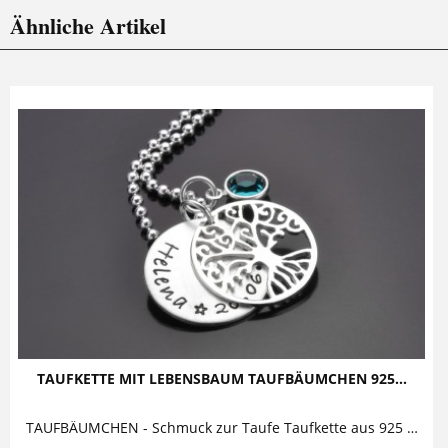
Ähnliche Artikel
TAUFKETTE MIT LEBENSBAUM TAUFBÄUMCHEN 925...
TAUFBÄUMCHEN - Schmuck zur Taufe Taufkette aus 925 Silber mit Baumanhänger / Lebensbaum Diese bezaubernde Taufkette mit Gravur besteht aus...