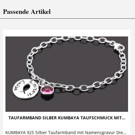
Passende Artikel
TAUFARMBAND SILBER KUMBAYA TAUFSCHMUCK MIT...
KUMBAYA 925 Silber Taufarmband mit Namensgravur Dieses bezaubernde Taufarmband mit Namensgravur aus 925 Sterling Silber besteht aus einem runden...