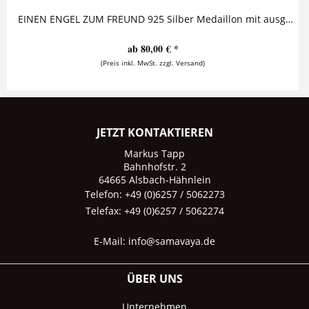
EINEN ENGEL ZUM FREUND 925 Silber Medaillon mit ausgestanztem Engel "Wer einen Engel zum Freund hat, braucht die ganze Welt nicht mehr zu...
ab 80,00 € *
(Preis inkl. MwSt. zzgl. Versand)
JETZT KONTAKTIEREN
Markus Tapp
Bahnhofstr. 2
64665 Alsbach-Hähnlein
Telefon: +49 (0)6257 / 5062273
Telefax: +49 (0)6257 / 5062274
E-Mail:
info@samavaya.de
ÜBER UNS
Unternehmen