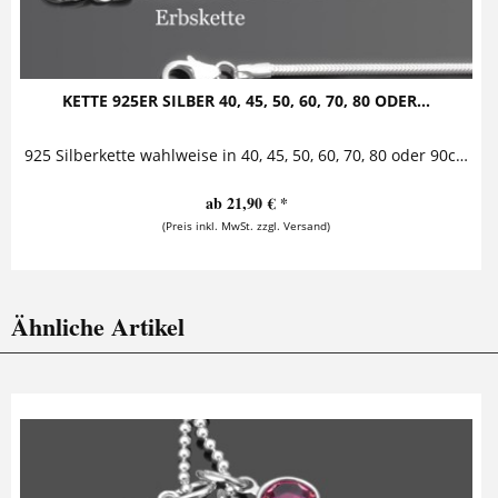
KETTE 925ER SILBER 40, 45, 50, 60, 70, 80 ODER...
925 Silberkette wahlweise in 40, 45, 50, 60, 70, 80 oder 90cm Kugel-, Anker-, Erbs- oder Schlangenkette aus 925er Sterling Silber jeweils erhältlich in den Längen 40cm, 45cm, 50cm,...
ab 21,90 € *
(Preis inkl. MwSt. zzgl. Versand)
Ähnliche Artikel