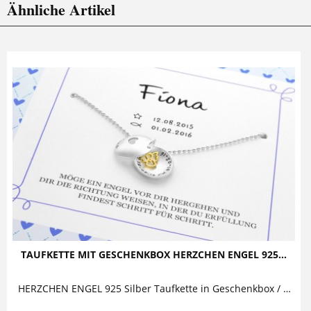
Ähnliche Artikel
TAUFKETTE MIT GESCHENKBOX HERZCHEN ENGEL 925...
HERZCHEN ENGEL 925 Silber Taufkette in Geschenkbox / Geschenkkarton Diese zauberhafte Taufkette mit Gravur besteht aus einem...