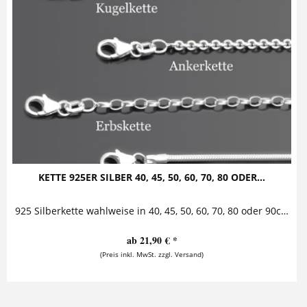
KETTE 925ER SILBER 40, 45, 50, 60, 70, 80 ODER...
925 Silberkette wahlweise in 40, 45, 50, 60, 70, 80 oder 90cm Kugel-, Anker-, Erbs- oder Schlangenkette aus 925er Sterling Silber jeweils erhältlich in den Längen 40cm, 45cm, 50cm,...
ab 21,90 € *
(Preis inkl. MwSt. zzgl. Versand)