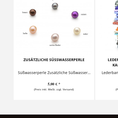
ZUSÄTZLICHE SÜSSWASSERPERLE
LEDE
KA
Süßwasserperle Zusätzliche Süßwasserperle an einer Öse als Ergänzung zu einer Kette von Samavaya. Details Farbe der Süßwasserperle:...
5,00 € *
(Preis inkl. MwSt. zzgl. Versand)
(