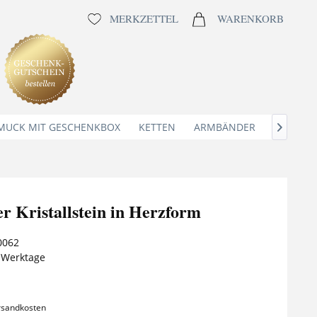
MERKZETTEL
WARENKORB
MUCK MIT GESCHENKBOX
KETTEN
ARMBÄNDER
ANHÄNG

er Kristallstein in Herzform
0062
5 Werktage
ersandkosten