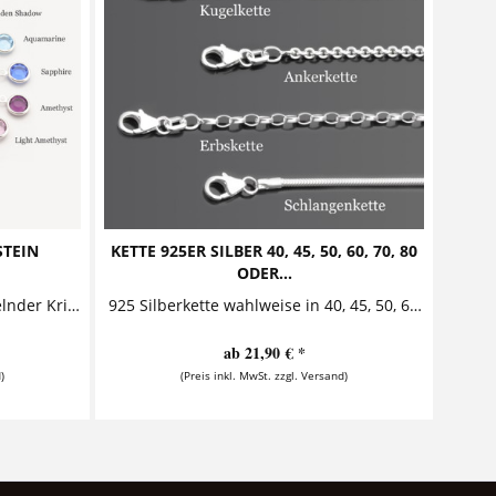
STEIN
KETTE 925ER SILBER 40, 45, 50, 60, 70, 80
ODER...
Zusätzlicher Kristallstein Funkelnder Kristallstein an einer Öse als Ergänzung zu einer Kette von Samavaya. Details Materialien:...
925 Silberkette wahlweise in 40, 45, 50, 60, 70, 80 oder 90cm Kugel-, Anker-, Erbs- oder Schlangenkette aus 925er Sterling Silber jeweils erhältlich in den Längen 40cm, 45cm, 50cm,...
ab 21,90 € *
)
(Preis inkl. MwSt. zzgl. Versand)