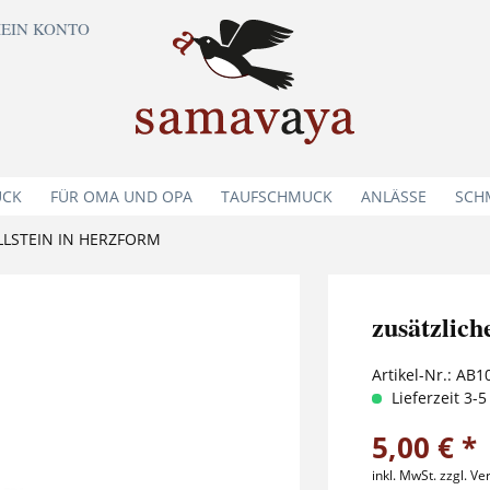
EIN KONTO
UCK
FÜR OMA UND OPA
TAUFSCHMUCK
ANLÄSSE
SCH
LLSTEIN IN HERZFORM
zusätzlich
Artikel-Nr.:
AB1
Lieferzeit 3-
5,00 € *
inkl. MwSt.
zzgl. V