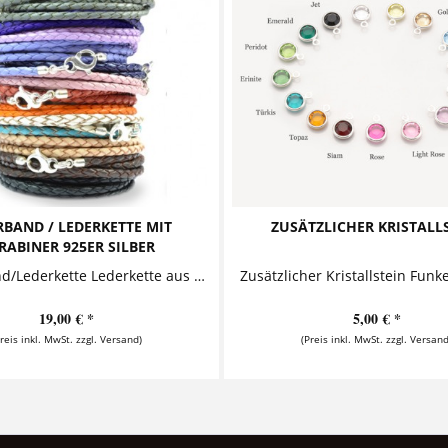
RBAND / LEDERKETTE MIT
ZUSÄTZLICHER KRISTALL
RABINER 925ER SILBER
Lederband/Lederkette Lederkette aus dreifach geflochtenem Leder mit einem hochwertigen Karabinerverschluss aus 925er Silber. Details Materialien: 925 Sterling Silber, dreifach...
19,00 € *
5,00 € *
Preis inkl. MwSt. zzgl. Versand)
(Preis inkl. MwSt. zzgl. Versand