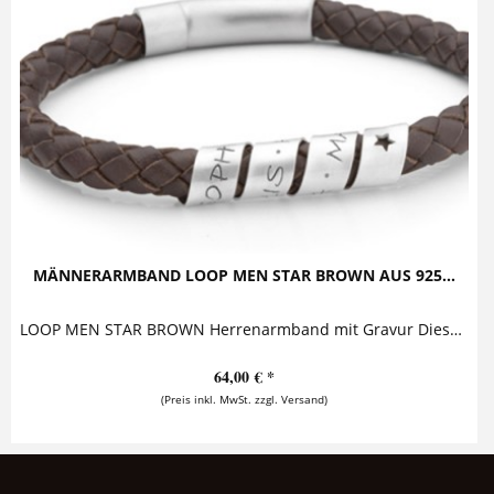
MÄNNERARMBAND LOOP MEN STAR BROWN AUS 925...
LOOP MEN STAR BROWN Herrenarmband mit Gravur Dieses ausdrucksstarke Herrenarmband mit Gravur besticht durch seinen lässigen Look, der echtes Silber...
64,00 € *
(Preis inkl. MwSt. zzgl. Versand)