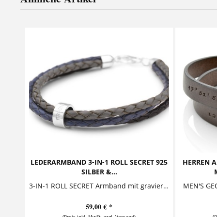
LEDERARMBAND 3-IN-1 ROLL SECRET 925
HERREN A
SILBER &...
3-IN-1 ROLL SECRET Armband mit graviertem Silberring Exklusives Lederarmband mit Gravur, welches aus drei farbigen Lederbändern besteht. Die...
59,00 € *
(Preis inkl. MwSt. zzgl. Versand)
(