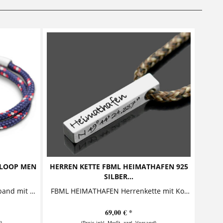
LOOP MEN
HERREN KETTE FBML HEIMATHAFEN 925
SILBER...
LOOP MEN OCEAN Herrenarmband mit Gravur Highlight dieses stylischen Herrenarmbandes mit Gravur ist die außergewöhnliche Schriftrolle, die ein Armband aus Segeltau umschließt. Das...
FBML HEIMATHAFEN Herrenkette mit Koordinaten Diese stylische Kette für Herren besteht aus einem massiven Silberbarren der an einer Kette aus Segelseil befestigt ist. Auf der...
69,00 € *
)
(Preis inkl. MwSt. zzgl. Versand)