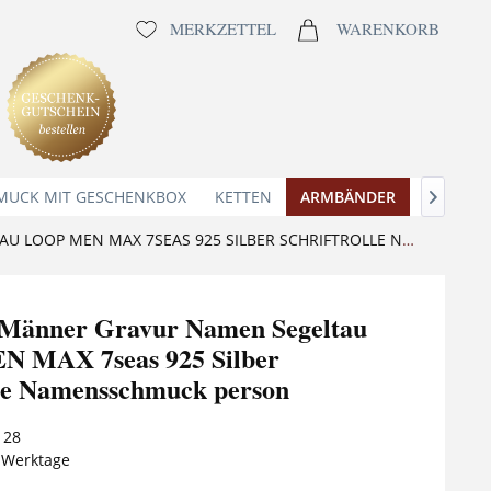
MERKZETTEL
WARENKORB
MUCK MIT GESCHENKBOX
KETTEN
ARMBÄNDER
ANHÄNG

ARMBAND MÄNNER GRAVUR NAMEN SEGELTAU LOOP MEN MAX 7SEAS 925 SILBER SCHRIFTROLLE NAMENSSCHMUCK PERSON
Männer Gravur Namen Segeltau
 MAX 7seas 925 Silber
lle Namensschmuck person
128
5 Werktage