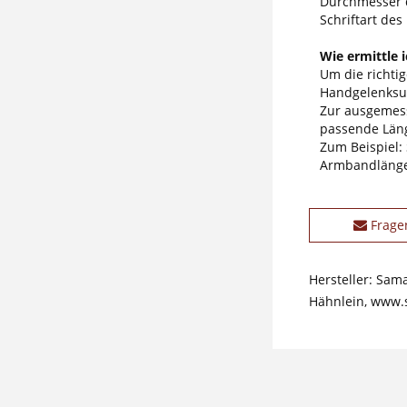
Durchmesser
Schriftart des
Wie ermittle 
Um die richti
Handgelenksum
Zur ausgemess
passende Läng
Zum Beispiel:
Armbandlänge
Frage
Hersteller: Sam
Hähnlein, www.