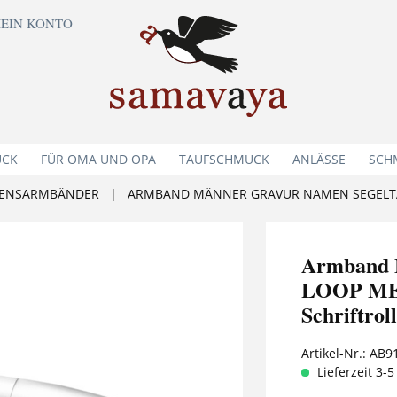
EIN KONTO
UCK
FÜR OMA UND OPA
TAUFSCHMUCK
ANLÄSSE
SCH
ENSARMBÄNDER
|
Armband 
LOOP MEN
Schriftro
Artikel-Nr.:
AB9
Lieferzeit 3-