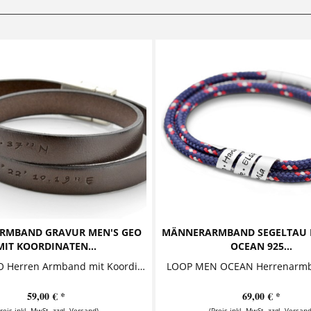
RMBAND GRAVUR MEN'S GEO
MÄNNERARMBAND SEGELTAU 
MIT KOORDINATEN...
OCEAN 925...
MEN'S GEO Herren Armband mit Koordinaten Modern, lässig und zugleich elegant ist dieses Männerarmband mit Gravur aus hochwertigem Flachleder, welches mit den Koordinaten deines...
59,00 € *
69,00 € *
Preis inkl. MwSt. zzgl. Versand)
(Preis inkl. MwSt. zzgl. Versand