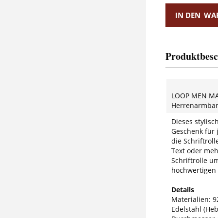
IN DEN
WA
Produktbesc
LOOP MEN MA
Herrenarmban
Dieses stylis
Geschenk für 
die Schriftrol
Text oder meh
Schriftrolle 
hochwertigen 
Details
Materialien: 92
Edelstahl (He