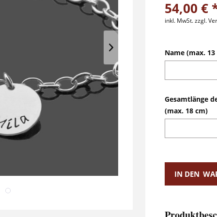
54,00 € 
inkl. MwSt.
zzgl. V
Name (max. 13 
Gesamtlänge d
(max. 18 cm)
IN DEN
WA
Produktbesc