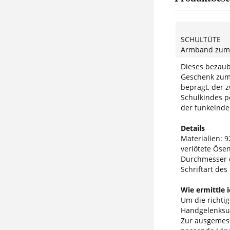
SCHULTÜTE
Armband zum 
Dieses bezaub
Geschenk zum 
beprägt, der
Schulkindes pe
der funkelnde 
Details
Materialien: 92
verlötete Öse
Durchmesser 
Schriftart des
Wie ermittle 
Um die richti
Handgelenksum
Zur ausgemess