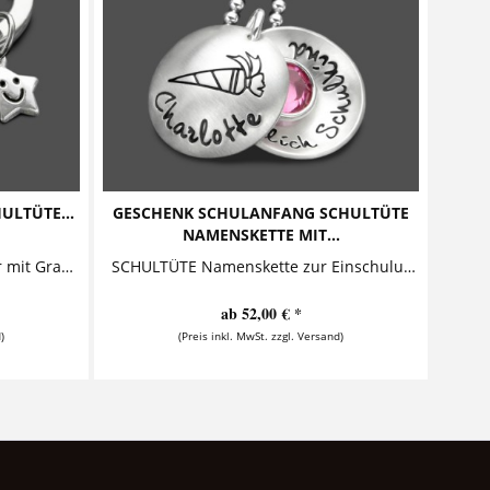
ULTÜTE...
GESCHENK SCHULANFANG SCHULTÜTE
NAMENSKETTE MIT...
SCHULTÜTE Schlüsselanhänger mit Gravur zum Schulanfang Dieser niedliche Schlüsselanhänger mit Gravur ist das perfekte Geschenk zum Schulanfang. Der Anhänger mit geprägtem...
SCHULTÜTE Namenskette zur Einschulung Diese zauberhafte Namenskette mit Gravur aus 925 Sterling Silber ist ein besonderes Geschenk zur Einschulung. Der Anhänger ist mit einer Schultüte...
ab 52,00 € *
)
(Preis inkl. MwSt. zzgl. Versand)