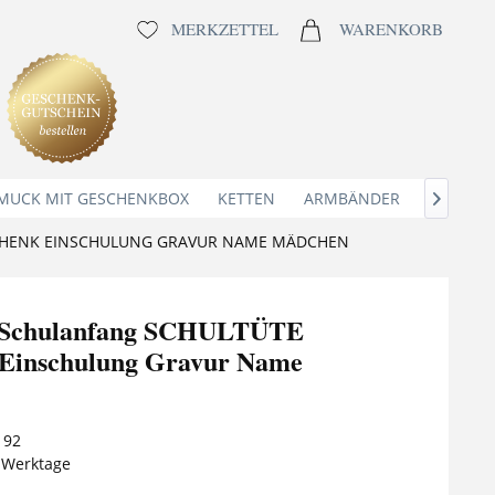
MERKZETTEL
WARENKORB
MUCK MIT GESCHENKBOX
KETTEN
ARMBÄNDER
ANHÄNG

HENK EINSCHULUNG GRAVUR NAME MÄDCHEN
Schulanfang SCHULTÜTE
Einschulung Gravur Name
192
5 Werktage