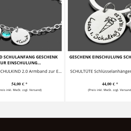
D SCHULANFANG GESCHENK
GESCHENK EINSCHULUNG SCH
ZUR EINSCHULUNG...
ENDLICH SCHULKIND 2.0 Armband zur Einschulung Dieses bezaubernde Namensarmband mit Gravur ist ein süßes Geschenk zum Schulanfang. Auf einem der Anhänger ist ein niedlicher Schutzengel...
54,00 € *
44,00 € *
Preis inkl. MwSt. zzgl. Versand)
(Preis inkl. MwSt. zzgl. Versand