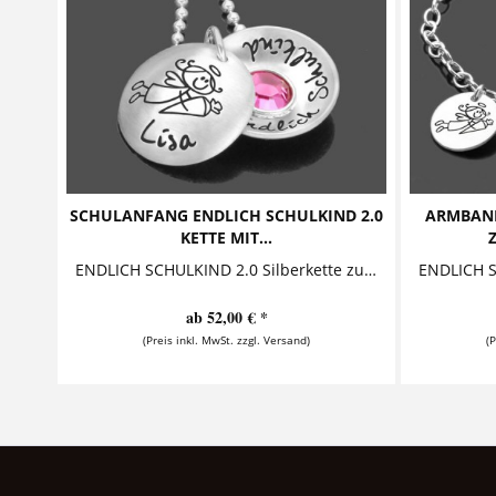
SCHULANFANG ENDLICH SCHULKIND 2.0
ARMBAN
KETTE MIT...
ENDLICH SCHULKIND 2.0 Silberkette zum Schulanfang Diese bezaubernde Namenskette zum Schulanfang mit Gravur aus 925 Sterling Silber besteht aus einem personalisierten Anhänger, in...
ab 52,00 € *
(Preis inkl. MwSt. zzgl. Versand)
(