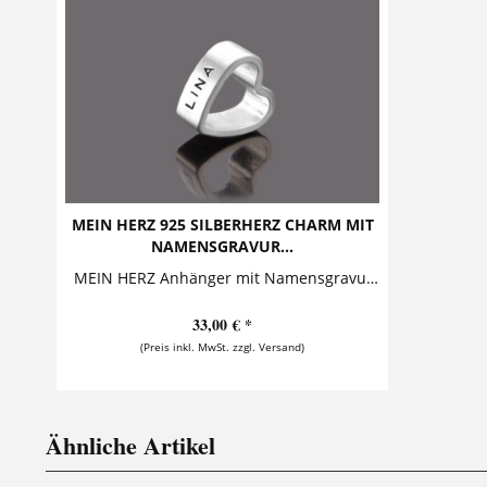
MEIN HERZ 925 SILBERHERZ CHARM MIT
NAMENSGRAVUR...
MEIN HERZ Anhänger mit Namensgravur aus 925 Silber Ein exklusives massives Silberherz, welches mit einem oder zwei Namen bestempelt wird. Es...
33,00 € *
(Preis inkl. MwSt. zzgl. Versand)
Ähnliche Artikel