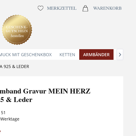
MERKZETTEL
WARENKORB
MUCK MIT GESCHENKBOX
KETTEN
ARMBÄNDER
ANHÄNG

 925 & LEDER
mband Gravur MEIN HERZ
5 & Leder
151
5 Werktage
*