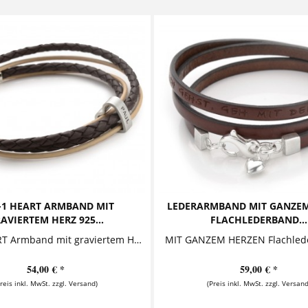
N-1 HEART ARMBAND MIT
LEDERARMBAND MIT GANZEM
AVIERTEM HERZ 925...
FLACHLEDERBAND...
2-IN-1 HEART Armband mit graviertem Herz Armband mit graviertem Herz, bestehend aus zwei verschiedenen Lederbändern: einem Rundriemen-Lederband...
54,00 € *
59,00 € *
Preis inkl. MwSt. zzgl. Versand)
(Preis inkl. MwSt. zzgl. Versand