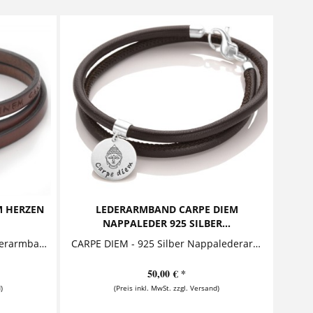
 HERZEN
LEDERARMBAND CARPE DIEM
NAPPALEDER 925 SILBER...
MIT GANZEM HERZEN Flachlederarmband mit Wunschtext "Wohin du auch gehst, geh mit deinem ganzen Herzen." Bezauberndes Armband aus sehr...
CARPE DIEM - 925 Silber Nappalederarmband Dieses stylische Armband besteht aus weichem Nappaleder, wird zweimal um das Handgelenk gewickelt...
50,00 € *
)
(Preis inkl. MwSt. zzgl. Versand)