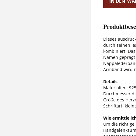
IN DEN
WA
Produktbesc
Dieses ausdruc
durch seinen lä
kombiniert. Das
Namen geprägt 
Nappalederbänd
Armband wird mi
Details
Materialien: 925
Durchmesser d
Größe des Herze
Schriftart: klei
Wie ermittle ic
Um die richtige
Handgelenksumf