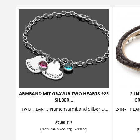
ARMBAND MIT GRAVUR TWO HEARTS 925
2-I
SILBER...
GR
TWO HEARTS Namensarmband Silber Dieses zauberhafte Armband mit Gravur besteht aus zwei sehr schön geformten Herzen, auf denen Namen oder...
57,00 € *
(Preis inkl. MwSt. zzgl. Versand)
(