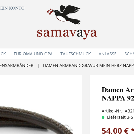
EIN KONTO
UCK
FÜR OMA UND OPA
TAUFSCHMUCK
ANLÄSSE
SCH
ENSARMBÄNDER
|
DAMEN ARMBAND GRAVUR MEIN HERZ NAPPA
Damen Ar
NAPPA 92
Artikel-Nr.:
AB2
Lieferzeit 3-
54,00 € 