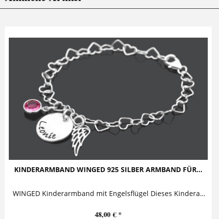
KINDERARMBAND WINGED 925 SILBER ARMBAND FÜR...
WINGED Kinderarmband mit Engelsflügel Dieses Kinderarmband mit Gravur für Mädchen besteht aus einem Silberanhänger mit Namensgravur, einem...
48,00 € *