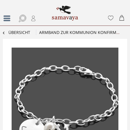
ÜBERSICHT
ARMBAND ZUR KOMMUNION KONFIRMATION MY ANCHOR 925 SILBER NAMENSARMBAND MIT GRAVUR UND ANKER