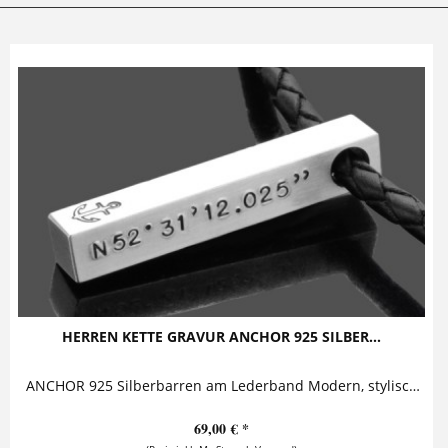
HERREN KETTE GRAVUR ANCHOR 925 SILBER...
ANCHOR 925 Silberbarren am Lederband Modern, stylisch und zugleich elegant ist diese Herrenkette mit Gravur aus 925 Sterling Silber und...
69,00 € *