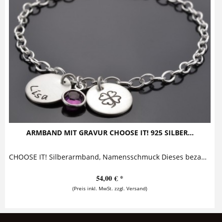
ARMBAND MIT GRAVUR CHOOSE IT! 925 SILBER...
CHOOSE IT! Silberarmband, Namensschmuck Dieses bezaubernde Armband mit Gravur besteht aus zwei personalisierbaren Silberanhängern, die zusammen mit...
54,00 € *
(Preis inkl. MwSt. zzgl. Versand)