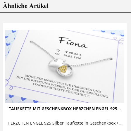
Ähnliche Artikel
TAUFKETTE MIT GESCHENKBOX HERZCHEN ENGEL 925...
HERZCHEN ENGEL 925 Silber Taufkette in Geschenkbox / Geschenkkarton Diese zauberhafte Taufkette mit Gravur besteht aus einem...