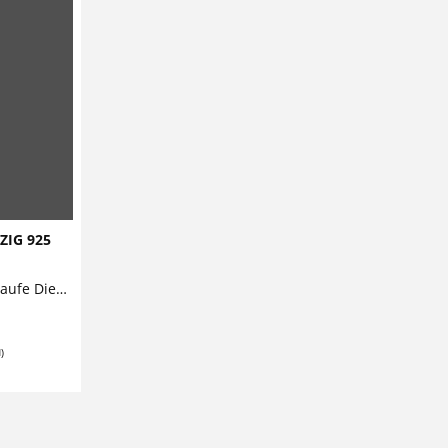
ZIG 925
HERZIG Kristall Anhänger zur Taufe Dieser bezaubernde Namensanhänger zur Taufe aus 925 Sterling Silber kann mit einem Namen und einem Datum personalisiert werden und ist zusammen mit...
)