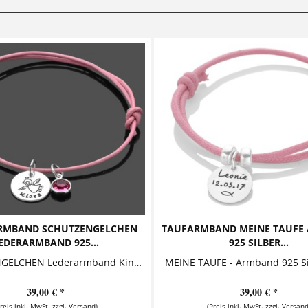
RMBAND SCHUTZENGELCHEN
TAUFARMBAND MEINE TAUFE
EDERARMBAND 925...
925 SILBER...
SCHUTZENGELCHEN Lederarmband Kinderarmband mit Gravur Niedlicher Kinderschmuck bestehend aus einem Namensanhänger und einem glitzernden...
39,00 € *
39,00 € *
Preis inkl. MwSt. zzgl. Versand)
(Preis inkl. MwSt. zzgl. Versand