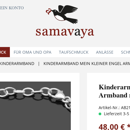
EIN KONTO
UCK
FÜR OMA UND OPA
TAUFSCHMUCK
ANLÄSSE
SCH
KINDERARMBAND
|
KINDERARMBAND MEIN KLEINER ENGEL AR
Kindera
Armband m
Artikel-Nr.:
AB2
Lieferzeit 3-
48,00 € 