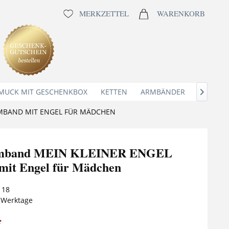
MERKZETTEL
WARENKORB
MUCK MIT GESCHENKBOX
KETTEN
ARMBÄNDER
ANHÄNG

MBAND MIT ENGEL FÜR MÄDCHEN
rmband MEIN KLEINER ENGEL
it Engel für Mädchen
118
5 Werktage
*