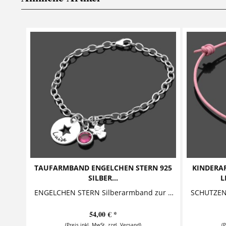
TAUFARMBAND ENGELCHEN STERN 925
KINDERA
SILBER...
L
ENGELCHEN STERN Silberarmband zur Taufe mit Engel Dieses süße Geschenk zur Taufe besteht aus einem außergewöhnlichen Namensanhänger, aus dem...
54,00 € *
(Preis inkl. MwSt. zzgl. Versand)
(