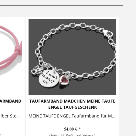
 ARMBAND
TAUFARMBAND MÄDCHEN MEINE TAUFE
ENGEL TAUFGESCHENK
MEINE TAUFE - Armband 925 Silber Stoffarmband Dieses niedliche Armband zur Taufe besteht aus einem personalisierten Anhänger an einem Armband...
MEINE TAUFE ENGEL Taufarmband für Mädchen mit Gravur Dieses zauberhafte Taufarmband besteht aus einem Gliederarmband aus 925 Sterling Silber, an dem ein Namensanhänger, ein niedliches...
54,00 € *
)
(Preis inkl. MwSt. zzgl. Versand)