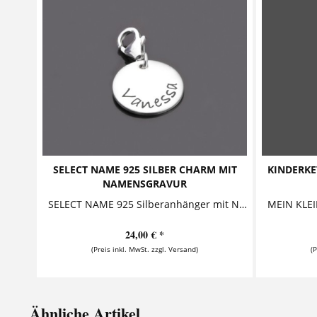
SELECT NAME 925 SILBER CHARM MIT
KINDERKE
NAMENSGRAVUR
SELECT NAME 925 Silberanhänger mit Name Dieser kleine Silberanhänger ist mit einem Namen versehen. Er kann mit Karabiner oder als Kettenanhänger an...
24,00 € *
(Preis inkl. MwSt. zzgl. Versand)
(
Ähnliche Artikel