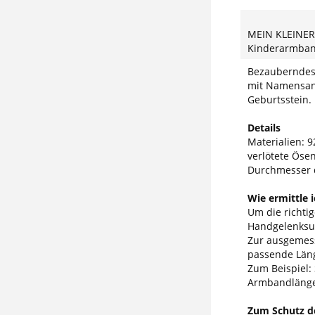
MEIN KLEINER
Kinderarmban
Bezauberndes 
mit Namensan
Geburtsstein.
Details
Materialien: 92
verlötete Öse
Durchmesser 
Wie ermittle 
Um die richti
Handgelenksum
Zur ausgemess
passende Läng
Zum Beispiel:
Armbandlänge
Zum Schutz de