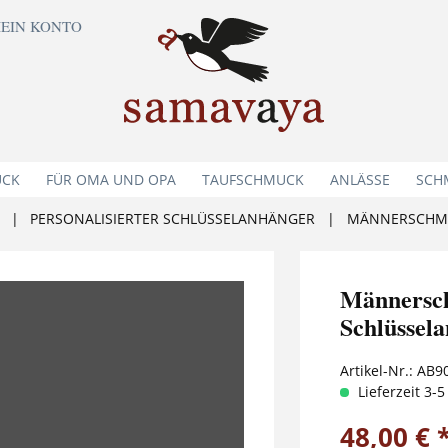
EIN KONTO
UCK
FÜR OMA UND OPA
TAUFSCHMUCK
ANLÄSSE
SCH
|
PERSONALISIERTER SCHLÜSSELANHÄNGER
|
Männers
Schlüssel
Artikel-Nr.:
AB9
Lieferzeit 3-
48,00 € 