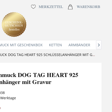
MERKZETTEL
WARENKORB
MUCK MIT GESCHENKBOX
KETTEN
ARMBÄNDER
ANHÄNG

MÄNNERSCHMUCK DOG TAG HEART 925 SCHLÜSSELANHÄNGER MIT GRAVUR
chmuck DOG TAG HEART 925
anhänger mit Gravur
038
5 Werktage
*