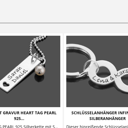
IT GRAVUR HEART TAG PEARL
SCHLÜSSELANHÄNGER INFIN
925...
SILBERANHÄNGER
HEART TAG PEARL 925 Silberkette mit Süßwasserperle Individuelle Silberkette bestehend aus einem rechteckigen Anhänger und einer...