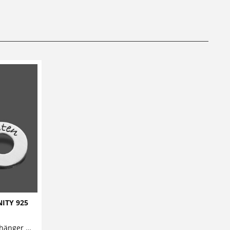
ITY 925
Dieser hinreißende Schlüsselanhänger mit Gravur besteht aus einem sehr schön gearbeiteten Unendlichkeitszeichen, das mit zwei oder mehreren Namen personalisiert werden kann. Details Materialien: 925 Sterling Silber, verlötete Ösen,...