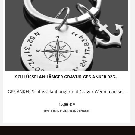
SCHLÜSSELANHÄNGER GRAVUR GPS ANKER 925...
GPS ANKER Schlüsselanhänger mit Gravur Wenn man seinen Lieblingsort immer bei sich tragen will, ist dieser ganz besondere Schlüsselanhänger genau das Richtige! Mittig auf dem Anhänger...
49,00 € *
(Preis inkl. MwSt. zzgl. Versand)