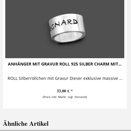
ANHÄNGER MIT GRAVUR ROLL 925 SILBER CHARM MIT...
ROLL Silberröllchen mit Gravur Dieser exklusive massive Silberring wird auf der Außenseite mit mehreren Namen oder einem Wunschtext personalisiert. Der Ring kann einfach auf Ketten...
33,00 € *
(Preis inkl. MwSt. zzgl. Versand)
Ähnliche Artikel