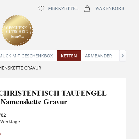
MERKZETTEL
WARENKORB
MUCK MIT GESCHENKBOX
KETTEN
ARMBÄNDER
ANHÄNG

AMENSKETTE GRAVUR
te CHRISTENFISCH TAUFENGEL
r Namenskette Gravur
782
5 Werktage
*