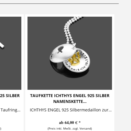
25 SILBER
TAUFKETTE ICHTHYS ENGEL 925 SILBER
NAMENSKETTE...
GESEGNET FISCH Taufkette mit Taufring und Kreuz Diese zauberhafte Taufkette aus 925 Sterling Silber besteht aus einem personalisierten...
ICHTHYS ENGEL 925 Silbermedaillon zur Taufe Diese entzückende Taufkette besteht aus einem personalisierten Anhänger mit ausgestanztem...
ab 64,00 € *
)
(Preis inkl. MwSt. zzgl. Versand)