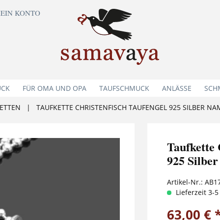
EIN KONTO
UCK
FÜR OMA UND OPA
TAUFSCHMUCK
ANLÄSSE
SCH
ETTEN
|
TAUFKETTE CHRISTENFISCH TAUFENGEL 925 SILBER N
Taufket
925 Silbe
Artikel-Nr.:
AB1
Lieferzeit 3-
63,00 € 