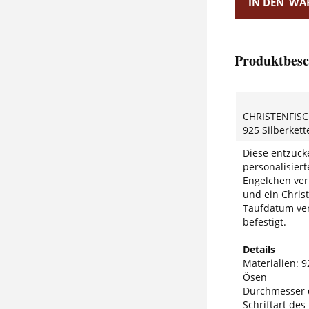
IN DEN
WA
Produktbesc
CHRISTENFIS
925 Silberkett
Diese entzück
personalisier
Engelchen ver
und ein Christ
Taufdatum ver
befestigt.
Details
Materialien: 92
Ösen
Durchmesser 
Schriftart des