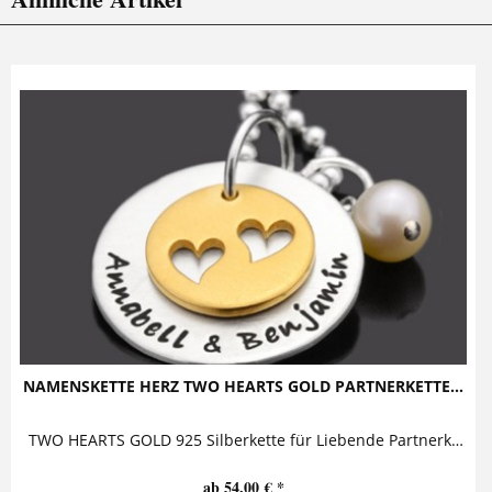
NAMENSKETTE HERZ TWO HEARTS GOLD PARTNERKETTE...
TWO HEARTS GOLD 925 Silberkette für Liebende Partnerkette mit Gravur bestehend aus zwei Anhängern, einer Süßwasserperle und einer...
ab 54,00 € *