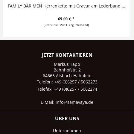
FAMILY BAR MEN Herrenkette mit Gravur am Lederband Diese stylische Herrenkette mit Gravur besteht aus einem massiven Silberanhänger, auf den...
69,00 € *
(Preis inkl. MwSt. zzgl. Versand)
JETZT KONTAKTIEREN
Markus Tapp
Bahnhofstr. 2
64665 Alsbach-Hähnlein
Telefon: +49 (0)6257 / 5062273
Telefax: +49 (0)6257 / 5062274
E-Mail:
info@samavaya.de
ÜBER UNS
Unternehmen