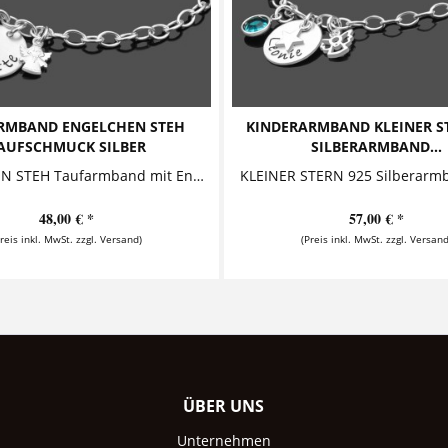
RMBAND ENGELCHEN STEH
KINDERARMBAND KLEINER S
AUFSCHMUCK SILBER
SILBERARMBAND...
ENGELCHEN STEH Taufarmband mit Engel und Gravur Dieses entzückende Armband ist ein wunderschönes Geschenk zur Taufe oder Geburt. Es besteht...
48,00 € *
57,00 € *
Preis inkl. MwSt. zzgl. Versand)
(Preis inkl. MwSt. zzgl. Versand
ÜBER UNS
Unternehmen