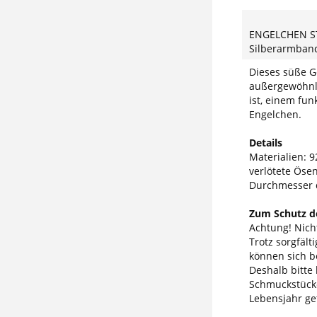
ENGELCHEN S
Silberarmband
Dieses süße G
außergewöhnl
ist, einem fu
Engelchen.
Details
Materialien: 92
verlötete Öse
Durchmesser 
Zum Schutz de
Achtung! Nicht
Trotz sorgfäl
können sich b
Deshalb bitte
Schmuckstücke
Lebensjahr ge