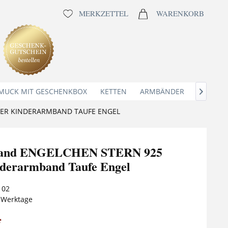
MERKZETTEL
WARENKORB
MUCK MIT GESCHENKBOX
KETTEN
ARMBÄNDER
ANHÄNG

BER KINDERARMBAND TAUFE ENGEL
band ENGELCHEN STERN 925
nderarmband Taufe Engel
102
5 Werktage
*