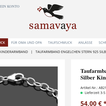
EIN KONTO
UCK
FÜR OMA UND OPA
TAUFSCHMUCK
ANLÄSSE
SCH
KINDERARMBAND
|
TAUFARMBAND ENGELCHEN STERN 925 SIL
Taufarm
Silber Ki
Artikel-Nr.:
AB2
Lieferzeit 3-
54,00 € 