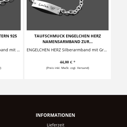
TERN 925
TAUFSCHMUCK ENGELCHEN HERZ
NAMENSARMBAND ZUR...
KLEINER STERN 925 Silberarmband mit Gravur Dieses entzückende Kinderarmband mit Gravur aus 925 Sterling Silber besteht aus einem...
ENGELCHEN HERZ Silberarmband mit Gravur zur Taufe Bezauberndes Taufarmband mit Gravur aus 925 Sterling Silber mit massivem Silberelement als besonderes Geschenk zur Geburt, zur Taufe oder zum...
44,00 € *
)
(Preis inkl. MwSt. zzgl. Versand)
INFORMATIONEN
Lieferzeit