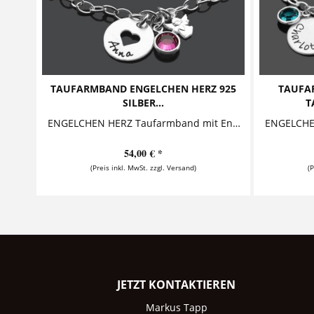
TAUFARMBAND ENGELCHEN HERZ 925
TAUFA
SILBER...
T
ENGELCHEN HERZ Taufarmband mit Engel und Kristall Dieses entzückende Taufarmband aus 925 Sterling Silber besteht aus einem Namensanhänger,...
54,00 € *
(Preis inkl. MwSt. zzgl. Versand)
(
JETZT KONTAKTIEREN
Markus Tapp