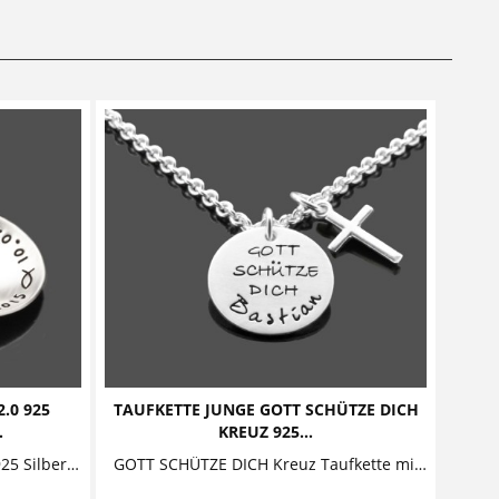
.0 925
TAUFKETTE JUNGE GOTT SCHÜTZE DICH
.
KREUZ 925...
SCHUTZENGELCHEN MAXI 2.0 925 Silberkette zur Taufe mit Jungen-Schutzengel Bezaubernde Taufkette mit funkelndem Kristallstein im Inneren. Auf...
GOTT SCHÜTZE DICH Kreuz Taufkette mit Gravur und Kreuz Diese schlichte Taufkette ist auch für einen Jungen ein schönes Taufgeschenk. Das Schmuckstück besteht aus einem personalisierten...