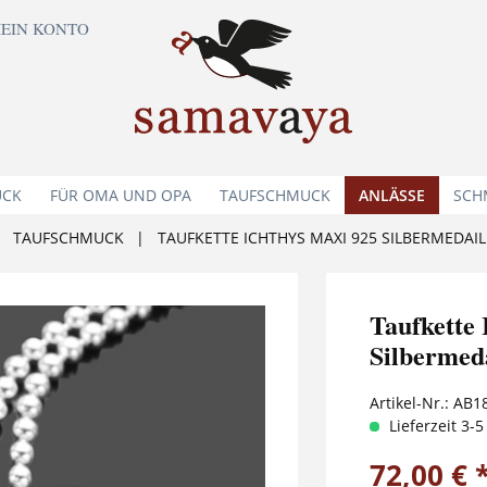
EIN KONTO
UCK
FÜR OMA UND OPA
TAUFSCHMUCK
ANLÄSSE
SCH
TAUFSCHMUCK
|
TAUFKETTE ICHTHYS MAXI 925 SILBERMEDAI
Taufkett
Silbermed
Artikel-Nr.:
AB1
Lieferzeit 3-
72,00 € 