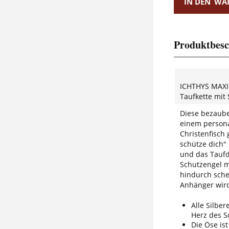
IN DEN
WA
Produktbesc
ICHTHYS MAXI
Taufkette mit
Diese bezaube
einem persona
Christenfisch 
schütze dich"
und das Taufd
Schutzengel m
hindurch sche
Anhänger wird 
Alle Silber
Herz des Sc
Die Öse ist