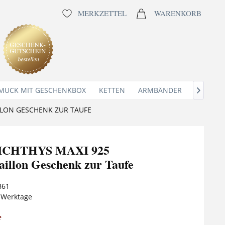
MERKZETTEL
WARENKORB
MUCK MIT GESCHENKBOX
KETTEN
ARMBÄNDER
ANHÄNG

LLON GESCHENK ZUR TAUFE
e ICHTHYS MAXI 925
aillon Geschenk zur Taufe
861
5 Werktage
*