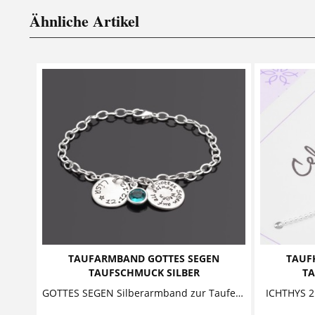
Ähnliche Artikel
TAUFARMBAND GOTTES SEGEN
TAUFK
TAUFSCHMUCK SILBER
TA
GOTTES SEGEN Silberarmband zur Taufe Dieses entzückende Namensarmband zur Taufe aus 925 Sterling Silber besteht aus zwei runden Anhängern. Der eine...