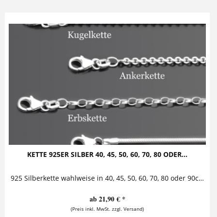
KETTE 925ER SILBER 40, 45, 50, 60, 70, 80 ODER...
925 Silberkette wahlweise in 40, 45, 50, 60, 70, 80 oder 90cm Kugel-, Anker-, Erbs- oder Schlangenkette aus 925er Sterling Silber jeweils erhältlich in den Längen 40cm, 45cm, 50cm,...
ab 21,90 € *
(Preis inkl. MwSt. zzgl. Versand)