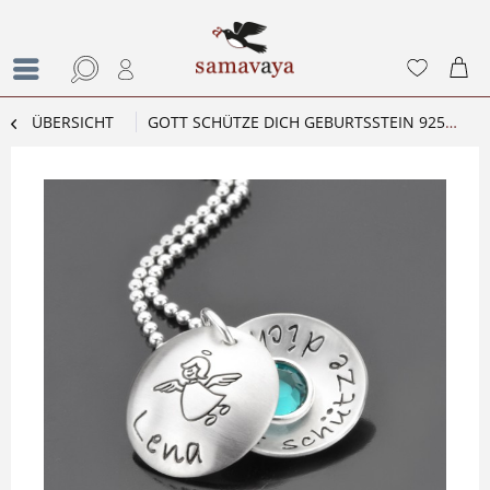
ÜBERSICHT
GOTT SCHÜTZE DICH GEBURTSSTEIN 925 SILBER TAUFKETTE MIT NAME ZUR TAUFE