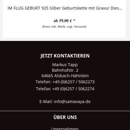
IM FLUG GEBURT 925 Silber Geburtskette mit Gravur Diese Geburtskette besteht aus zwei personalisierten Anhängern, die zusammen an einer Öse...
ab 59,00 € *
(Preis inkl. MwSt. zzgl. Versand)
JETZT KONTAKTIEREN
Markus Tapp
Bahnhofstr. 2
64665 Alsbach-Hähnlein
Telefon: +49 (0)6257 / 5062273
Telefax: +49 (0)6257 / 5062274
E-Mail:
info@samavaya.de
ÜBER UNS
Unternehmen