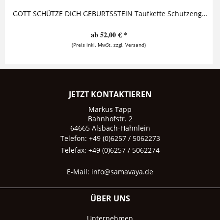
GOTT SCHÜTZE DICH GEBURTSSTEIN Taufkette Schutzengel mit Namensgravur Diese entzückende Taufkette mit Gravur ist ein außergewöhnliches...
ab 52,00 € *
(Preis inkl. MwSt. zzgl. Versand)
JETZT KONTAKTIEREN
Markus Tapp
Bahnhofstr. 2
64665 Alsbach-Hähnlein
Telefon: +49 (0)6257 / 5062273
Telefax: +49 (0)6257 / 5062274
E-Mail:
info@samavaya.de
ÜBER UNS
Unternehmen