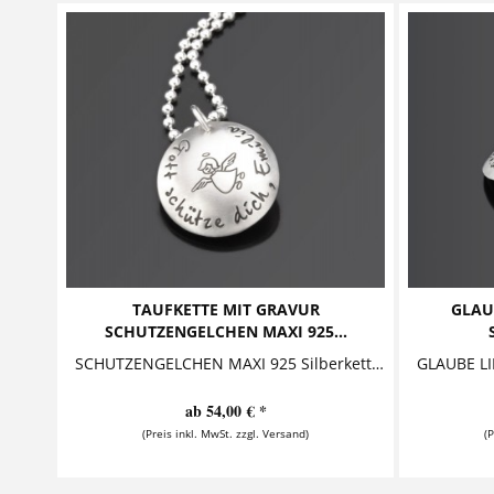
TAUFKETTE MIT GRAVUR
GLAU
SCHUTZENGELCHEN MAXI 925...
SCHUTZENGELCHEN MAXI 925 Silberkette zur Taufe mit Geburtsstein Zwei gewölbte Buttons - der äußere mit einem Schutzengel, "Gott schütze...
ab 54,00 € *
(Preis inkl. MwSt. zzgl. Versand)
(