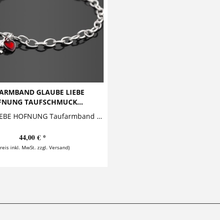
ARMBAND GLAUBE LIEBE
NUNG TAUFSCHMUCK...
GLAUBE LIEBE HOFNUNG Taufarmband Dieses entzückende Taufarmband besteht aus einem Namensanhänger, der zusammen mit einem süßen Anker, einem...
44,00 € *
Preis inkl. MwSt. zzgl. Versand)