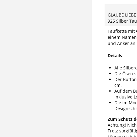
GLAUBE LIEB
925 Silber Ta
Taufkette mit
einem Namen 
und Anker an 
Details
Alle Silber
Die Ösen si
Der Button
cm.
Auf dem Bu
inklusive L
Die im Mode
Designschri
Zum Schutz de
Achtung! Nicht
Trotz sorgfäl
können sich b