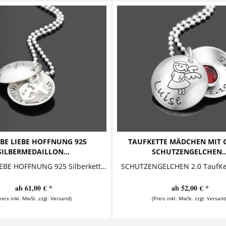
BE LIEBE HOFFNUNG 925
TAUFKETTE MÄDCHEN MIT 
SILBERMEDAILLON...
SCHUTZENGELCHEN..
GLAUBE LIEBE HOFFNUNG 925 Silberkette zur Taufe mit Anhänger Herz Kreuz Anker Gravurschmuck zur Taufe bestehend aus zwei gewölbten Buttons -...
ab 61,00 € *
ab 52,00 € *
Preis inkl. MwSt. zzgl. Versand)
(Preis inkl. MwSt. zzgl. Versand