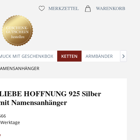
MERKZETTEL
WARENKORB
MUCK MIT GESCHENKBOX
KETTEN
ARMBÄNDER
ANHÄNG

T NAMENSANHÄNGER
IEBE HOFFNUNG 925 Silber
 mit Namensanhänger
666
5 Werktage
*