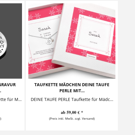
GRAVUR
TAUFKETTE MÄDCHEN DEINE TAUFE
.
PERLE MIT...
SCHUTZENGELCHEN 2.0 TaufKette für Mädchen Diese entzückende Taufkette mit Gravur für Mädchen aus 925 Sterling Silber ist ein...
DEINE TAUFE PERLE Taufkette für Mädchen mit Geschenckbox Diese zauberhafte Taufkette mit Gravur aus 925 Sterling Silber ist ein perfektes Geschenk zur Taufe oder Geburt. Der...
ab 59,00 € *
)
(Preis inkl. MwSt. zzgl. Versand)