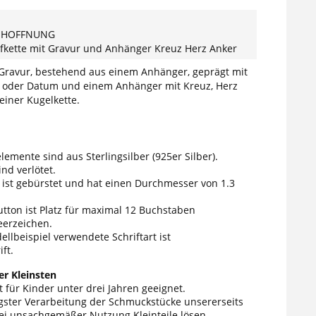
E HOFFNUNG
ufkette mit Gravur und Anhänger Kreuz Herz Anker
 Gravur, bestehend aus einem Anhänger, geprägt mit
oder Datum und einem Anhänger mit Kreuz, Herz
einer Kugelkette.
elemente sind aus Sterlingsilber (925er Silber).
nd verlötet.
 ist gebürstet und hat einen Durchmesser von 1.3
tton ist Platz für maximal 12 Buchstaben
eerzeichen.
llbeispiel verwendete Schriftart ist
ft.
r Kleinsten
 für Kinder unter drei Jahren geeignet.
tigster Verarbeitung der Schmuckstücke unsererseits
ei unsachgemäßer Nutzung Kleinteile lösen.