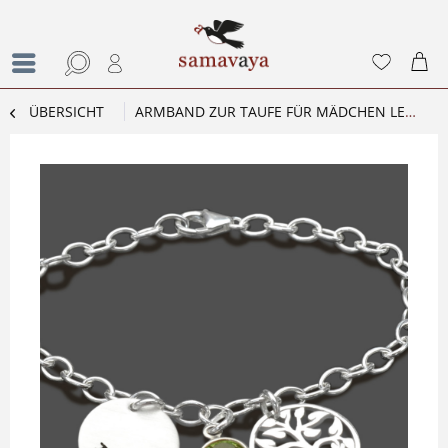
ÜBERSICHT
ARMBAND ZUR TAUFE FÜR MÄDCHEN LEBENSBÄUMCHEN 925 SILBER NAMENSARMBAND TAUFSCHMUCK MIT GRAVUR LEBENSB