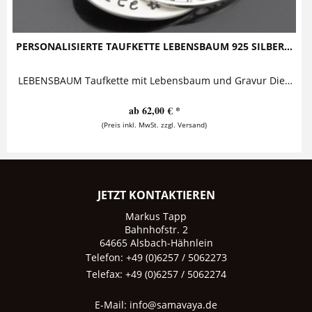
PERSONALISIERTE TAUFKETTE LEBENSBAUM 925 SILBER...
LEBENSBAUM Taufkette mit Lebensbaum und Gravur Diese bezaubernde Kette mit Lebensbaum aus 925 Sterling Silber ist ein wunderschönes Geschenk...
ab 62,00 € *
(Preis inkl. MwSt. zzgl. Versand)
JETZT KONTAKTIEREN
Markus Tapp
Bahnhofstr. 2
64665 Alsbach-Hähnlein
Telefon: +49 (0)6257 / 5062273
Telefax: +49 (0)6257 / 5062274
E-Mail:
info@samavaya.de