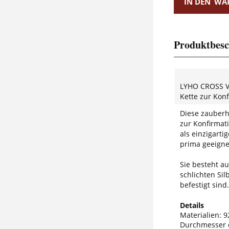
IN DEN
WA
Produktbesc
LYHO CROSS 
Kette zur Kon
Diese zauberh
zur Konfirmat
als einzigarti
prima geeigne
Sie besteht a
schlichten Sil
befestigt sind.
Details
Materialien: 9
Durchmesser 