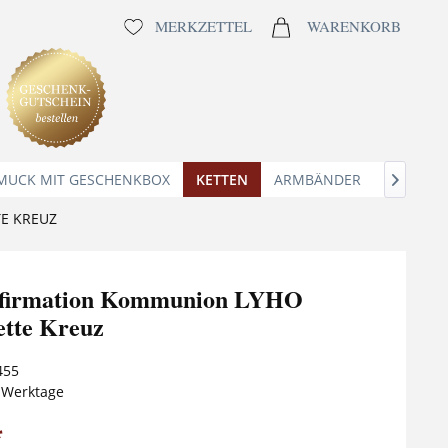
MERKZETTEL
WARENKORB
MUCK MIT GESCHENKBOX
KETTEN
ARMBÄNDER
ANHÄNG

E KREUZ
nfirmation Kommunion LYHO
tte Kreuz
455
5 Werktage
*