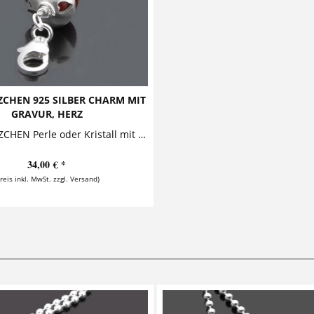
CHEN 925 SILBER CHARM MIT
GRAVUR, HERZ
LYHO HERZCHEN Perle oder Kristall mit Silberhütchen Dieser bezaubernde Charm mit Gravur besteht aus einer Perle mit einem Silberhütchen, auf...
34,00 € *
Preis inkl. MwSt. zzgl. Versand)