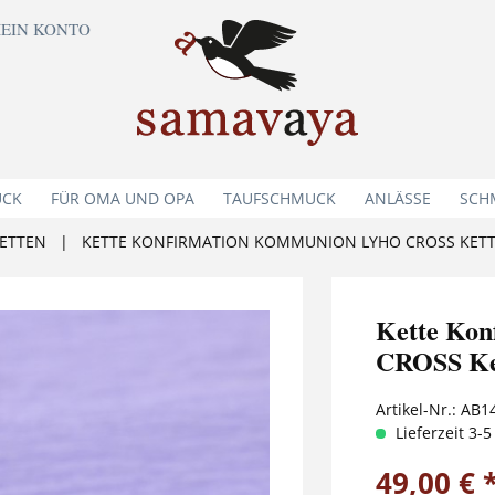
EIN KONTO
UCK
FÜR OMA UND OPA
TAUFSCHMUCK
ANLÄSSE
SCH
ETTEN
|
KETTE KONFIRMATION KOMMUNION LYHO CROSS KETT
Kette Ko
CROSS Ke
Artikel-Nr.:
AB1
Lieferzeit 3-
49,00 € 