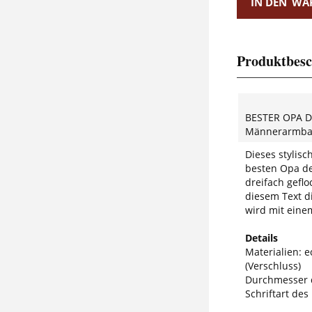
IN DEN
WA
Produktbesc
BESTER OPA 
Männerarmban
Dieses stylis
besten Opa der
dreifach gefl
diesem Text 
wird mit eine
Details
Materialien: e
(Verschluss)
Durchmesser 
Schriftart des