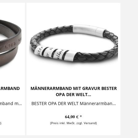
RARMBAND
MÄNNERARMBAND MIT GRAVUR BESTER
OPA DER WELT...
IN GEDANKEN BEI DIR Lederarmband mit Gravur für Opa OPA, WIR HABEN DICH LIEB UND SIND IN GEDANKEN BEI DIR. Dieses moderne Herrenarmband aus Leder ist das perfekte Geschenk um mal...
BESTER OPA DER WELT Männerarmband mit Gravur Dieses stylische Herrenarmband ist das perfekte Geschenk für den besten Opa der Welt! Auf der Schriftrolle, die ein Armband aus dreifach...
64,00 € *
)
(Preis inkl. MwSt. zzgl. Versand)