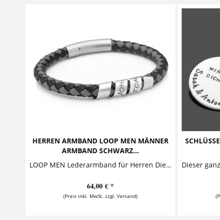
HERREN ARMBAND LOOP MEN MÄNNER
SCHLÜSSE
ARMBAND SCHWARZ...
LOOP MEN Lederarmband für Herren Dieses ausdrucksstarke Herrenarmband mit Gravur besticht durch seinen lässigen Look, der echtes Silber mit...
64,00 € *
(Preis inkl. MwSt. zzgl. Versand)
(