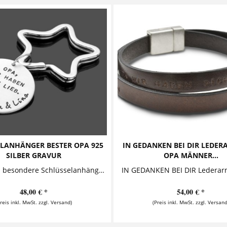
LANHÄNGER BESTER OPA 925
IN GEDANKEN BEI DIR LEDE
SILBER GRAVUR
OPA MÄNNER...
Dieser ganz besondere Schlüsselanhänger ist ein bezauberndes Geschenk für den Opa. Mittig ist der Text "Opa, wir haben dich lieb" platziert, am Rand entlang ist Platz für die Namen der Enkel. Details Materialien: 925 Sterling...
48,00 € *
54,00 € *
Preis inkl. MwSt. zzgl. Versand)
(Preis inkl. MwSt. zzgl. Versand