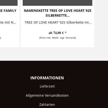
E FAMILY
NAMENSKETTE TREE OF LOVE HEART 925
SILBERKETTE...
WE ARE FAMILY MEN Herrenkette mit Namensgravur Stylische Männerkette mit Gravur in Form eines massiven Silberbarrens, auf dessen Front der...
TREE OF LOVE HEART 925 Silberkette mit Gravur Diese bezaubernde Silberkette mit Gravur aus 925 Sterling Silber ist ein ganz besonderer...
ab 74,00 € *
)
(Preis inkl. MwSt. zzgl. Versand)
INFORMATIONEN
Lieferzeit
Allgemeine Versandkosten
Zahlarten