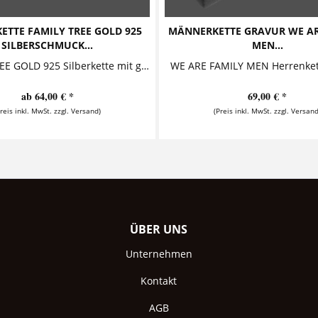
TTE FAMILY TREE GOLD 925
MÄNNERKETTE GRAVUR WE AR
SILBERSCHMUCK...
MEN...
FAMILY TREE GOLD 925 Silberkette mit goldenem Familienbaum Diese zauberhafte Namenskette mit Gravur besteht aus einem personalisierten...
ab 64,00 € *
69,00 € *
Preis inkl. MwSt. zzgl. Versand)
(Preis inkl. MwSt. zzgl. Versand
ÜBER UNS
Unternehmen
Kontakt
AGB