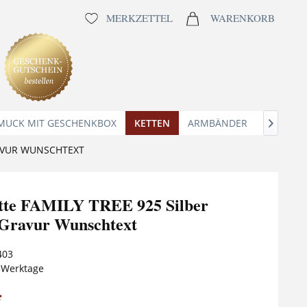
MERKZETTEL
WARENKORB
MUCK MIT GESCHENKBOX
KETTEN
ARMBÄNDER
ANHÄNG

RAVUR WUNSCHTEXT
tte FAMILY TREE 925 Silber
 Gravur Wunschtext
403
5 Werktage
*