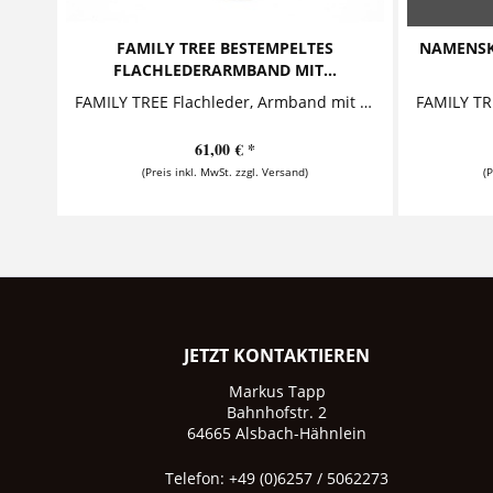
FAMILY TREE BESTEMPELTES
NAMENSKE
FLACHLEDERARMBAND MIT...
FAMILY TREE Flachleder, Armband mit Wunschtext, Familienbaum Dieses ausdrucksstarke Flachlederarmband mit Gravur besticht durch seinen...
61,00 € *
(Preis inkl. MwSt. zzgl. Versand)
(
JETZT KONTAKTIEREN
Markus Tapp
Bahnhofstr. 2
64665 Alsbach-Hähnlein
Telefon: +49 (0)6257 / 5062273