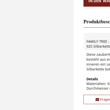
IN DEN
WA
Produktbesc
FAMILY TREE -
925 Silberket
Diese zauberh
besteht aus e
Inneren ein Le
Silberkette bef
Details
Materialien: 9
Durchmesser 
Frage