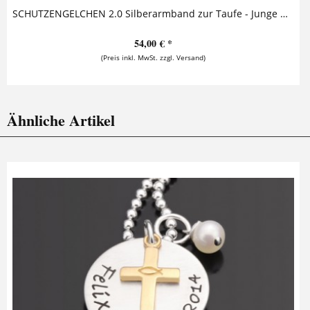
SCHUTZENGELCHEN 2.0 Silberarmband zur Taufe - Junge Dieses bezaubernde Taufarmband mit Namensgravur aus 925 Sterling Silber besteht aus zwei runden...
54,00 € *
(Preis inkl. MwSt. zzgl. Versand)
Ähnliche Artikel